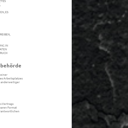
ZTES
,
N, ES
REIBEN,
UNG IN
DATEN
PRUCH
sbehörde
 einer
es Arbeitsplatzes
 anderweitiger
es Vertrags
sbaren Format
erantwortlichen