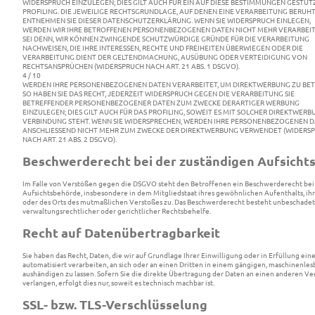
WIDERSPRUCH EINZULEGEN; DIES GILT AUCH FÜR EIN AUF DIESE BESTIMMUNGEN GESTÜT
PROFILING. DIE JEWEILIGE RECHTSGRUNDLAGE, AUF DENEN EINE VERARBEITUNG BERUHT
ENTNEHMEN SIE DIESER DATENSCHUTZERKLÄRUNG. WENN SIE WIDERSPRUCH EINLEGEN,
WERDEN WIR IHRE BETROFFENEN PERSONENBEZOGENEN DATEN NICHT MEHR VERARBEITE
SEI DENN, WIR KÖNNEN ZWINGENDE SCHUTZWÜRDIGE GRÜNDE FÜR DIE VERARBEITUNG
NACHWEISEN, DIE IHRE INTERESSEN, RECHTE UND FREIHEITEN ÜBERWIEGEN ODER DIE
VERARBEITUNG DIENT DER GELTENDMACHUNG, AUSÜBUNG ODER VERTEIDIGUNG VON
RECHTSANSPRÜCHEN (WIDERSPRUCH NACH ART. 21 ABS. 1 DSGVO).
4 / 10
WERDEN IHRE PERSONENBEZOGENEN DATEN VERARBEITET, UM DIREKTWERBUNG ZU BET
SO HABEN SIE DAS RECHT, JEDERZEIT WIDERSPRUCH GEGEN DIE VERARBEITUNG SIE
BETREFFENDER PERSONENBEZOGENER DATEN ZUM ZWECKE DERARTIGER WERBUNG
EINZULEGEN; DIES GILT AUCH FÜR DAS PROFILING, SOWEIT ES MIT SOLCHER DIREKTWERB
VERBINDUNG STEHT. WENN SIE WIDERSPRECHEN, WERDEN IHRE PERSONENBEZOGENEN 
ANSCHLIESSEND NICHT MEHR ZUM ZWECKE DER DIREKTWERBUNG VERWENDET (WIDERS
NACH ART. 21 ABS. 2 DSGVO).
Beschwerderecht bei der zuständigen Aufsicht
Im Falle von Verstößen gegen die DSGVO steht den Betroffenen ein Beschwerderecht bei
Aufsichtsbehörde, insbesondere in dem Mitgliedstaat ihres gewöhnlichen Aufenthalts, ihr
oder des Orts des mutmaßlichen Verstoßes zu. Das Beschwerderecht besteht unbeschadet
verwaltungsrechtlicher oder gerichtlicher Rechtsbehelfe.
Recht auf Datenübertragbarkeit
Sie haben das Recht, Daten, die wir auf Grundlage Ihrer Einwilligung oder in Erfüllung ein
automatisiert verarbeiten, an sich oder an einen Dritten in einem gängigen, maschinenle
aushändigen zu lassen. Sofern Sie die direkte Übertragung der Daten an einen anderen V
verlangen, erfolgt dies nur, soweit es technisch machbar ist.
SSL- bzw. TLS-Verschlüsselung