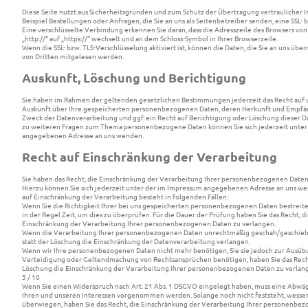
Diese Seite nutzt aus Sicherheitsgründen und zum Schutz der Übertragung vertraulicher I
Beispiel Bestellungen oder Anfragen, die Sie an uns als Seitenbetreiber senden, eine SSL- 
Eine verschlüsselte Verbindung erkennen Sie daran, dass die Adresszeile des Browsers von
„http://“ auf „https://“ wechselt und an dem Schloss-Symbol in Ihrer Browserzeile.
Wenn die SSL- bzw. TLS-Verschlüsselung aktiviert ist, können die Daten, die Sie an uns über
von Dritten mitgelesen werden.
Auskunft, Löschung und Berichtigung
Sie haben im Rahmen der geltenden gesetzlichen Bestimmungen jederzeit das Recht auf 
Auskunft über Ihre gespeicherten personenbezogenen Daten, deren Herkunft und Empfä
Zweck der Datenverarbeitung und ggf. ein Recht auf Berichtigung oder Löschung dieser D
zu weiteren Fragen zum Thema personenbezogene Daten können Sie sich jederzeit unter
angegebenen Adresse an uns wenden.
Recht auf Einschränkung der Verarbeitung
Sie haben das Recht, die Einschränkung der Verarbeitung Ihrer personenbezogenen Daten
Hierzu können Sie sich jederzeit unter der im Impressum angegebenen Adresse an uns we
auf Einschränkung der Verarbeitung besteht in folgenden Fällen:
Wenn Sie die Richtigkeit Ihrer bei uns gespeicherten personenbezogenen Daten bestreite
in der Regel Zeit, um dies zu überprüfen. Für die Dauer der Prüfung haben Sie das Recht, d
Einschränkung der Verarbeitung Ihrer personenbezogenen Daten zu verlangen.
Wenn die Verarbeitung Ihrer personenbezogenen Daten unrechtmäßig geschah/geschieht
statt der Löschung die Einschränkung der Datenverarbeitung verlangen.
Wenn wir Ihre personenbezogenen Daten nicht mehr benötigen, Sie sie jedoch zur Ausüb
Verteidigung oder Geltendmachung von Rechtsansprüchen benötigen, haben Sie das Recht,
Löschung die Einschränkung der Verarbeitung Ihrer personenbezogenen Daten zu verlan
5 / 10
Wenn Sie einen Widerspruch nach Art. 21 Abs. 1 DSGVO eingelegt haben, muss eine Abw
Ihren und unseren Interessen vorgenommen werden. Solange noch nicht feststeht, wessen
überwiegen, haben Sie das Recht, die Einschränkung der Verarbeitung Ihrer personenbe