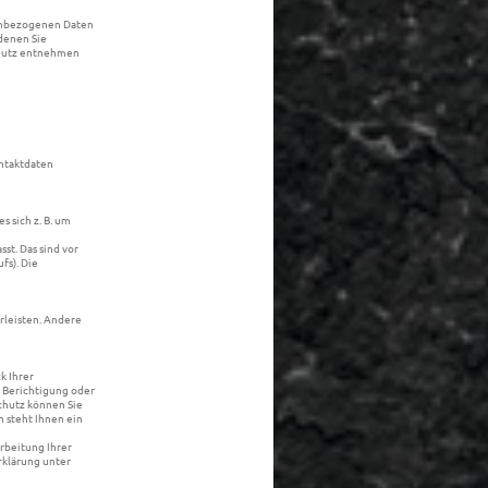
nenbezogenen Daten
denen Sie
chutz entnehmen
ontaktdaten
 sich z. B. um
t. Das sind vor
fs). Die
rleisten. Andere
k Ihrer
 Berichtigung oder
chutz können Sie
 steht Ihnen ein
rbeitung Ihrer
rklärung unter