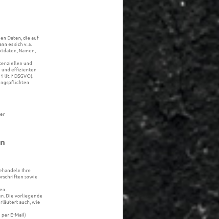
en Daten, die auf
n es sich v. a.
ktdaten, Namen,
tenziellen und
n und effizienten
 lit. f DSGVO).
ungspflichten
er
en
behandeln Ihre
rschriften sowie
en.
n. Die vorliegende
rläutert auch, wie
 per E-Mail)