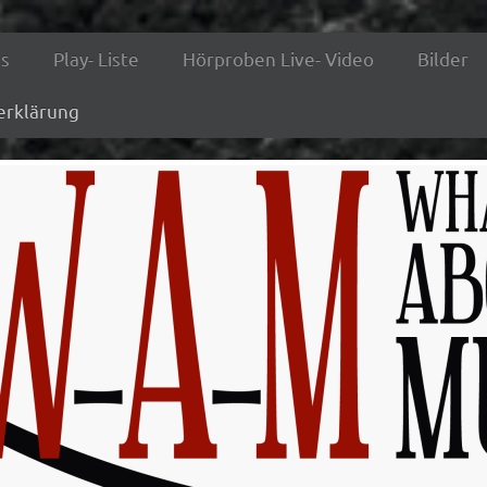
ns
Play- Liste
Hörproben Live- Video
Bilder
erklärung