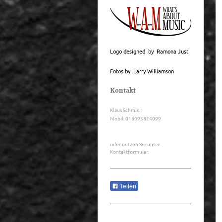
Logo designed by Ramona Just
Fotos by Larry Williamson
Kontakt
Klaus Schmid :
Mobil: 016093824099
oder nutzen Sie unser
Kontaktformular.
Teilen