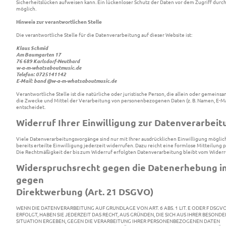
Sicherheitslücken aufweisen kann. Ein lückenloser Schutz der Daten vor dem Zugriff durch 
möglich.
Hinweis zur verantwortlichen Stelle
Die verantwortliche Stelle für die Datenverarbeitung auf dieser Website ist:
Klaus Schmid
Am Baumgarten 17
76 689 Karlsdorf-Neuthard
w-a-m-whatsaboutmusic.de
Telefon: 0725141142
E-Mail: band @w-a-m-whatsaboutmusic.de
Verantwortliche Stelle ist die natürliche oder juristische Person, die allein oder gemeins
die Zwecke und Mittel der Verarbeitung von personenbezogenen Daten (z. B. Namen, E-Mai
entscheidet.
Widerruf Ihrer Einwilligung zur Datenverarbeit
Viele Datenverarbeitungsvorgänge sind nur mit Ihrer ausdrücklichen Einwilligung möglich
bereits erteilte Einwilligung jederzeit widerrufen. Dazu reicht eine formlose Mitteilung p
Die Rechtmäßigkeit der bis zum Widerruf erfolgten Datenverarbeitung bleibt vom Widerr
Widerspruchsrecht gegen die Datenerhebung in
gegen
Direktwerbung (Art. 21 DSGVO)
WENN DIE DATENVERARBEITUNG AUF GRUNDLAGE VON ART. 6 ABS. 1 LIT. E ODER F DSGV
ERFOLGT, HABEN SIE JEDERZEIT DAS RECHT, AUS GRÜNDEN, DIE SICH AUS IHRER BESOND
SITUATION ERGEBEN, GEGEN DIE VERARBEITUNG IHRER PERSONENBEZOGENEN DATEN