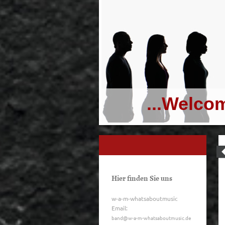
...Welcome to
Hier finden Sie uns
w-a-m-whatsaboutmusic
Email:
band@w-a-m-whatsaboutmusic.de