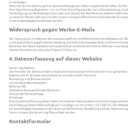
zu verlangen.
Wenn Sie die Verarbeitung Ihrer personenbezogenen Daten eingeschränkt haben, dürfen 
ihrer Speicherung abgesehen – nur mit Ihrer Einwilligung oder zur Geltendmachung, Aus
Verteidigung von Rechtsansprüchen oder zum Schutz der Rechte einer anderen natürlich
juristischen Person oder aus Gründen eines wichtigen öffentlichen Interesses der Europä
eines Mitgliedstaats verarbeitet werden.
Widerspruch gegen Werbe-E-Mails
Der Nutzung von im Rahmen der Impressumspflicht veröffentlichten Kontaktdaten zur Ü
nicht ausdrücklich angeforderter Werbung und Informationsmaterialien wird hiermit wid
Betreiber der Seiten behalten sich ausdrücklich rechtliche Schritte im Falle der unverla
Werbeinformationen, etwa durch Spam-E-Mails, vor.
4. Datenerfassung auf dieser Website
Server-Log-Dateien
Der Provider der Seiten erhebt und speichert automatisch Informationen in so genannten 
Dateien, die Ihr Browser automatisch an uns übermittelt. Dies sind:
Browsertyp und Browserversion
verwendetes Betriebssystem
Referrer URL
Hostname des zugreifenden Rechners
Uhrzeit der Serveranfrage
IP-Adresse
Eine Zusammenführung dieser Daten mit anderen Datenquellen wird nicht vorgenommen
Die Erfassung dieser Daten erfolgt auf Grundlage von Art. 6 Abs. 1 lit. f DSGVO. Der Websi
ein berechtigtes Interesse an der technisch fehlerfreien Darstellung und der Optimierung
hierzu müssen die Server-Log-Files erfasst werden.
Kontaktformular