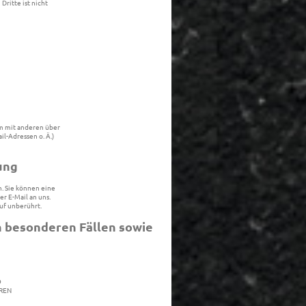
Dritte ist nicht
am mit anderen über
l-Adressen o. Ä.)
ung
. Sie können eine
er E-Mail an uns.
uf unberührt.
 besonderen Fällen sowie
O
EREN