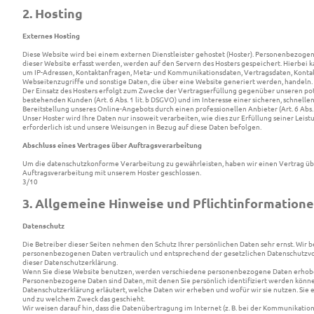
2. Hosting
Externes Hosting
Diese Website wird bei einem externen Dienstleister gehostet (Hoster). Personenbezogen
dieser Website erfasst werden, werden auf den Servern des Hosters gespeichert. Hierbei kan
um IP-Adressen, Kontaktanfragen, Meta- und Kommunikationsdaten, Vertragsdaten, Konta
Webseitenzugriffe und sonstige Daten, die über eine Website generiert werden, handeln.
Der Einsatz des Hosters erfolgt zum Zwecke der Vertragserfüllung gegenüber unseren po
bestehenden Kunden (Art. 6 Abs. 1 lit. b DSGVO) und im Interesse einer sicheren, schnelle
Bereitstellung unseres Online-Angebots durch einen professionellen Anbieter (Art. 6 Abs. 1
Unser Hoster wird Ihre Daten nur insoweit verarbeiten, wie dies zur Erfüllung seiner Leist
erforderlich ist und unsere Weisungen in Bezug auf diese Daten befolgen.
Abschluss eines Vertrages über Auftragsverarbeitung
Um die datenschutzkonforme Verarbeitung zu gewährleisten, haben wir einen Vertrag üb
Auftragsverarbeitung mit unserem Hoster geschlossen.
3/10
3. Allgemeine Hinweise und Pflichtinformation
Datenschutz
Die Betreiber dieser Seiten nehmen den Schutz Ihrer persönlichen Daten sehr ernst. Wir 
personenbezogenen Daten vertraulich und entsprechend der gesetzlichen Datenschutzvo
dieser Datenschutzerklärung.
Wenn Sie diese Website benutzen, werden verschiedene personenbezogene Daten erhob
Personenbezogene Daten sind Daten, mit denen Sie persönlich identifiziert werden könne
Datenschutzerklärung erläutert, welche Daten wir erheben und wofür wir sie nutzen. Sie e
und zu welchem Zweck das geschieht.
Wir weisen darauf hin, dass die Datenübertragung im Internet (z. B. bei der Kommunikation