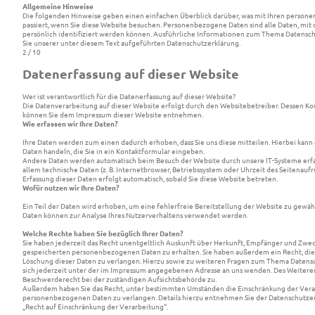
Allgemeine Hinweise
Die folgenden Hinweise geben einen einfachen Überblick darüber, was mit Ihren perso
passiert, wenn Sie diese Website besuchen. Personenbezogene Daten sind alle Daten, mit 
persönlich identifiziert werden können. Ausführliche Informationen zum Thema Datens
Sie unserer unter diesem Text aufgeführten Datenschutzerklärung.
2 / 10
Datenerfassung auf dieser Website
Wer ist verantwortlich für die Datenerfassung auf dieser Website?
Die Datenverarbeitung auf dieser Website erfolgt durch den Websitebetreiber. Dessen K
können Sie dem Impressum dieser Website entnehmen.
Wie erfassen wir Ihre Daten?
Ihre Daten werden zum einen dadurch erhoben, dass Sie uns diese mitteilen. Hierbei kann es
Daten handeln, die Sie in ein Kontaktformular eingeben.
Andere Daten werden automatisch beim Besuch der Website durch unsere IT-Systeme erfass
allem technische Daten (z. B. Internetbrowser, Betriebssystem oder Uhrzeit des Seitenaufru
Erfassung dieser Daten erfolgt automatisch, sobald Sie diese Website betreten.
Wofür nutzen wir Ihre Daten?
Ein Teil der Daten wird erhoben, um eine fehlerfreie Bereitstellung der Website zu gewäh
Daten können zur Analyse Ihres Nutzerverhaltens verwendet werden.
Welche Rechte haben Sie bezüglich Ihrer Daten?
Sie haben jederzeit das Recht unentgeltlich Auskunft über Herkunft, Empfänger und Zwec
gespeicherten personenbezogenen Daten zu erhalten. Sie haben außerdem ein Recht, die
Löschung dieser Daten zu verlangen. Hierzu sowie zu weiteren Fragen zum Thema Datens
sich jederzeit unter der im Impressum angegebenen Adresse an uns wenden. Des Weiteren
Beschwerderecht bei der zuständigen Aufsichtsbehörde zu.
Außerdem haben Sie das Recht, unter bestimmten Umständen die Einschränkung der Vera
personenbezogenen Daten zu verlangen. Details hierzu entnehmen Sie der Datenschutze
„Recht auf Einschränkung der Verarbeitung“.