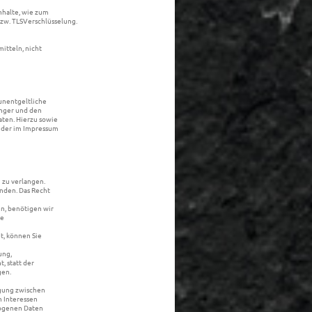
nhalte, wie zum
bzw. TLSVerschlüsselung.
mitteln, nicht
unentgeltliche
nger und den
aten. Hierzu sowie
 der im Impressum
 zu verlangen.
nden. Das Recht
n, benötigen wir
ie
, können Sie
ung,
 statt der
gen.
ägung zwischen
 Interessen
zogenen Daten