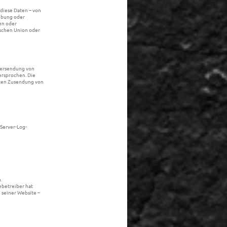
diese Daten – von
übung oder
en oder
ischen Union oder
bersendung von
ersprochen. Die
ngten Zusendung von
Server-Log-
.
tebetreiber hat
 seiner Website –